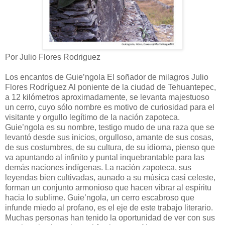
Por Julio Flores Rodriguez
Los encantos de Guie’ngola El soñador de milagros Julio Flores Rodríguez Al poniente de la ciudad de Tehuantepec, a 12 kilómetros aproximadamente, se levanta majestuoso un cerro, cuyo sólo nombre es motivo de curiosidad para el visitante y orgullo legítimo de la nación zapoteca. Guie’ngola es su nombre, testigo mudo de una raza que se levantó desde sus inicios, orgulloso, amante de sus cosas, de sus costumbres, de su cultura, de su idioma, pienso que va apuntando al infinito y puntal inquebrantable para las demás naciones indígenas. La nación zapoteca, sus leyendas bien cultivadas, aunado a su música casi celeste, forman un conjunto armonioso que hacen vibrar al espíritu hacia lo sublime. Guie’ngola, un cerro escabroso que infunde miedo al profano, es el eje de este trabajo literario. Muchas personas han tenido la oportunidad de ver con sus propios ojos las ruinas ahí existentes. Algunas por curiosidad, otras movidas a investigaciones superfluas, y otras, finalmente, en busca de objetos de barro, tanguyú, dirían los propios zapotecos en su milenario idioma materno, para después venderlo al gringo y a un muy buen precio. Aquí nadie ha denunciado el continuo saqueo y la profanación de tumbas. En este lugar histórico existen pirámides, fortalezas, puntos de observación, trincheras, túneles interminables, sepulturas misteriosas de personajes importantes, sobre todo guerreros, pasadizos secretos, depósito de armas antiguas, sistemas de almacenamiento de aguas y conservación de peces vivos por un prolongado tiempo, etc., etc., el ojo ve, la mente comprende, pero la mano se niega a describir. El 18 de febrero de 1965, fui invitado por unos amigos a una excursión a las ruinas de Guie’ngola. Como todo hombre amante de la cultura , acepté gustoso, para saber un poco de lo mucho que nos han dejado nuestros antepasados indígenas, pero no imaginé siquiera la experiencia que llevaría. Hicimos provisiones para cinco días de estancia, suficientes para saciar nuestra curiosidad. Son las 5 de la mañana y ya estábamos en el punto llamado Las Pilas, entrando por Santa María Mixtequilla, precisamente al pie del cerro Guie’ngola. El viaje a pie es siempre penoso y el ascenso es agotador. Comenzamos cuesta arriba sin los primeros rayos solares, no más de 20 metros se vislumbra apenas una vereda sinuosa. Entre pláticas de coas del pasado y chistes de mal gusto aveces, fuimos avanzando. Cuando los primeros rayos solares asomaron por la línea del Océano Pacífico ya habíamos ganado terreno. Faltando un mes para la muerte del invierno, los árboles todavía duermen desnudos, y a estas horas de la mañana, se dan por desentendido de nuestra presencia. Subir, subir y subir, creo que fue un deleite para nuestros antepasados indígenas, como que en las altas cumbres, los secretos se guardan mejor, o quizás porque las alturas están más cerca del cielo y desde donde se ven el brillar de las estrellas en todo su esplendor. El silencio es absoluto, ningún ave canoro, ningún reptil a la vista, y menos algún mamífero impertinente se ven por esos lugares. El almuerzo lo hacemos sobre la marcha, es urgente avanzar. Cuando llega el medio día, aprovechamos para descansar un poco y llevarnos un taco a la boca. Nuestras ansias eran llegar cuanto antes a la cima de Gui´engola, objetivo de nuestra misión. Después de 15 horas de ascenso por pendientes de pura roca y a través de un monte espeso y tupido, tratando de impedir siempre nuestro paso, al fin pudimos llegar al punto fijado. No nos importó la noche, pues solo así y después de15 horas de subir y subir, pudimos llegar a lo más alto de Guie’ngola. Hicimos una fogata, un café calientito, tortillas hechas a mano calentaditas sobre las brazas a la vuelta y vuelta, así cenamos de lo más sabroso en toda nuestra vida. El frío comenzó a calar hasta los huesos, pero tan a la mano encontramos una cueva y ahí pudimos dormir con mucha comodidad. Al día siguiente me levanté primero que el sol, pues quería apreciar la magnitud de la lejanía. Conforme fue alumbrando el sol, fue apareciendo paulatinamente una maravilla de paisaje. Al Oriente se extiende el gran valle de Tehuantepec, más allá el heroico Juchitán de Zaragoza, luego San Pedro Comitancillo, San Blas Atempa, Más allá la colonia Charis, Santa Rosa de Lima, San Pedro Huiloptepec y más allá y confundiéndose con el Océano Pacífico se contempla la legendaria nación Huave. El río Tehuantepec serpenteando apenas, cual pequeña serpiente que comienza a explorar. Todos los pueblos mencionados están rodeados de una floresta verde, que por momentos movida por el viento, dando la apariencia de un paraíso. Siempre al Oriente se pierde nuestra vista y nuestra imaginación se aloca, cual brújula entre dos campos magnéticos. Desde estas alturas se contemplan las lagunas Superior e Inferior que bañan la nación Huave, como dije antes, formado por los pueblos de San Francisco del Mar, San Dionisio del Mar, Santa María del Mar, San Mateo del Mar y Huazantlán del Río. Al norte del valle de Tehuantepec, se contempla la hermosa serranía de San Pedro Tlacotepec y Laolloga. Al Sur encontramos la abrupta serranía de San Miguel Tenango, perteneciente a la nación Chontal, al Poniente se ve el valle de Jalapa del Marqués y a los pies de Guie’ngola el espejo azulado de la presa presidente Benito Juárez. Hasta esos momentos mi vista había girado hacia lo más lejano... pero conforme el sol iba avanzando, me fui percatando de lo más cercano... como a 200 metros, vi con asombro, un antiguo y gigantesco palacio apuntando sus torres hacia el infinito. Al momento grité lleno de asombro y de alegría, a esas horas mis compañeros todavía estaban durmiendo, pero con mis gritos de sorpresa despertaron y llegaron hasta donde estaba parado, me encontraron extasiado y casi sin poder hablar. Me condujeron a la pequeña morada, almorzamos... y después... después nos dimos la tarea de explorar en su interior de aquel palacio olvidado por los tiempos, y quizás nosotros éramos los únicos afortunados en aquel paraje celeste. Por momentos me imaginaba que aquel paraje era precisamente la morada de los dioses de la nación zapoteca. Todos armados hasta los dientes y con un valor intrépido, nos fuimos aproximando poco a poco, pues de seguro íbamos en pos de una aventura, o quizás camino a la muerte. Así unidos en valor y ánimo, llegamos hasta al pie de aquel edificio tan lleno de misterios. Estas son sus características: A primera vista calculé que tenía 200 metros de largo por 100 metros de ancho, formando un rectángulo perfecto. Sus paredes construidas con enormes piedras labradas a gran perfección, predominando el mármol negruzco. Apuntando al Oriente y en su parte central, una puerta hecha de piedra y de una sola pieza. 6 metros de alto por 4 metros de ancho. Por la parte superior del quicio, un escudo de armas de contorno triangular, en uno de sus ángulos, calada en piedra , representa una honda. En otro, un pequeño lago, y en el tercer ángulo, un tigre devorando su presa. Al centro del triángulo, unas inscripciones en jeroglíficos. Sin tomar la menor importancia de lo descrito arriba y movidos cada vez más por la curiosidad, creyéndonos los más afortunados del mundo, penetramos por esa puerta gigantesca, pues estaba entre abierta, como quien acaba de llegar a su casa y se olvidó cerrarla por dentro. Recorrimos sin contra tiempos gran parte del interior del edificio y así poco a poco pudimos recobrar la calma, hasta el grado de alejarnos uno del otro a cierta distancia. Viendo esto, examinando aquello, huesos por acá, inscripciones por allá, palpando pasajes bélicos representados en alto relieve, o gravado sobre piedra negra. Pulsando lanzas guerreras, en fin, admirando la diversidad de piedras preciosas en tamaños jamás nunca vistas. Así... y sin darme cuenta, fui internándome a través de un pasadizo muy amplio que me pareció lo más natural... todo lo miraba iluminado, y como entre sueño y sin que nadie me perturbara y cada vez más atónito y sin acordarme más de mis compañeros. Perdí la noción del tiempo. Tan solo quería grabar en mi memoria todo cuanto iba viendo. En mi paso por aquellos laberintos vi centenar de cosas. Caminando... caminando encontré unas habitaciones como recién acabadas. El oro y las piedras preciosas trabajadas con gran maestría. Las sillas y las mesas tenían las patas hechas de piedra de color negro y sus cubiertas de oro macizo. El techo de aquellas habitaciones estaban adornadas de tan diversa manera, como el cielo de una noche estrellada. En vez de mechones, unas estrellas pendían del techo. No sentí ni calor ni frío, pues casi estaba fuera de mi. Pensaba y mi pensamiento al instante se hacía tangible. Después como despertando de un segundo sueño, alguien me dijo, ¡sigue adelante afortunado visitante!. Yo obedecí. Seguí caminando hasta llegar a descubrir un amplio salón, al que imaginé sería el comedor. En verdad que sí lo era, estaba la mea dispuesta, los platos eran transparentes como el cristal, los demás utensilios eran de piedra negruzca y con incrustaciones de oro. Anonadado de tanta maravilla, no supe qué hacer, pero mi guía invisible, una voz no escuchada sino únicamente entendida, a manera de transmisión de pensamiento, me ordenó que probara de aquellas riquísimas viandas. Comí de todo, los platillos tenían un sabor muy especial, ahí había pescado de mar recién capturado y de lo más exquisito. Una vez satisfecha mi curiosidad de comida, abandoné aquel recinto. Mi voluntad ya no era mía, me dejé guiar no sé por cuanto tiempo por esa misteriosa voz. Así y ya fuera de mí seguí caminando a través de una calzada, el piso era de piedra negra labrada y con adornos en bajo relieve representando olorosas flores de guiexhoba y combinadas con figuras de animales de la prehistoria. A los lados flores sembradas en forma caprichosa, cuyo perfume, aunque era excesivo, sin embargo no molestaba al olfato. Aquella calzada me condujo a un lago... mi guía invisible me dio a entender que ahí e