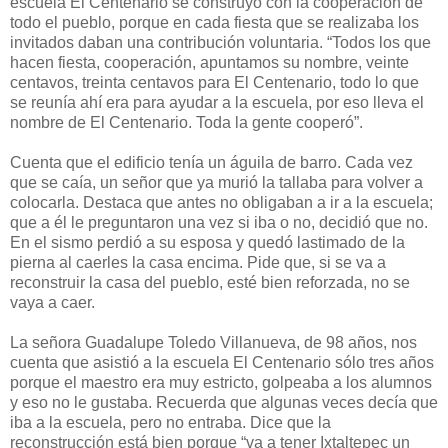
escuela El Centenario se construyó con la cooperación de
todo el pueblo, porque en cada fiesta que se realizaba los
invitados daban una contribución voluntaria. “Todos los que
hacen fiesta, cooperación, apuntamos su nombre, veinte
centavos, treinta centavos para El Centenario, todo lo que
se reunía ahí era para ayudar a la escuela, por eso lleva el
nombre de El Centenario. Toda la gente cooperó”.
Cuenta que el edificio tenía un águila de barro. Cada vez
que se caía, un señor que ya murió la tallaba para volver a
colocarla. Destaca que antes no obligaban a ir a la escuela;
que a él le preguntaron una vez si iba o no, decidió que no.
En el sismo perdió a su esposa y quedó lastimado de la
pierna al caerles la casa encima. Pide que, si se va a
reconstruir la casa del pueblo, esté bien reforzada, no se
vaya a caer.
La señora Guadalupe Toledo Villanueva, de 98 años, nos
cuenta que asistió a la escuela El Centenario sólo tres años
porque el maestro era muy estricto, golpeaba a los alumnos
y eso no le gustaba. Recuerda que algunas veces decía que
iba a la escuela, pero no entraba. Dice que la
reconstrucción está bien porque “va a tener Ixtaltepec un