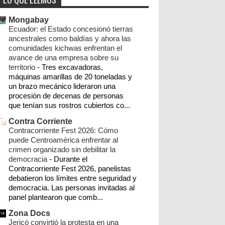
istmo
oaxaca
ixtepec
noticias
policiaca
►
2026
(2)
Mongabay
►
2025
(4)
cultura
juchitán
salinacruz
opinión
Ecuador: el Estado concesionó tierras
►
2024
(8)
ancestrales como baldías y ahora las
sucesos
tehuantepec
educación
comunidades kichwas enfrentan el
►
2023
(59)
avance de una empresa sobre su
cobertura especial eólicos oaxaca
migración
territorio
-
Tres excavadoras,
►
2022
(10)
máquinas amarillas de 20 toneladas y
congreso
ecologia
deportes
▼
2021
(49)
un brazo mecánico lideraron una
procesión de decenas de personas
►
12/19/21 - 12/26/21
(1)
parque eólico
corredor transistmico
que tenían sus rostros cubiertos co...
►
10/10/21 - 10/17/21
(1)
Contra Corriente
crónica
clima
ixtaltepec
narcotráfico
►
09/26/21 - 10/03/21
(1)
Contracorriente Fest 2026: Cómo
puede Centroamérica enfrentar al
chimalapas
salud
san dionisio del mar
►
09/05/21 - 09/12/21
(1)
crimen organizado sin debilitar la
democracia
-
Durante el
▼
08/29/21 - 09/05/21
(2)
cnte
méxico
política
álvaro obregón
Contracorriente Fest 2026, panelistas
En Oaxaca han asesinado
debatieron los límites entre seguridad y
matias romero
imagenes
violentamente a 334 niñas ...
democracia. Las personas invitadas al
panel plantearon que comb...
Coatlán Mixe impulsa un Centro de
organizaciones sociales
goboax
campo
Arte y Cultura e...
Zona Docs
san mateo del mar
sector empresarial
Jericó convirtió la protesta en una