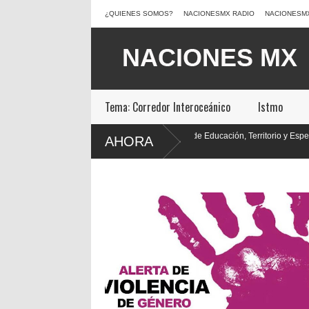
¿QUIENES SOMOS?
NACIONESMX RADIO
NACIONESM
Tema: Corredor Interoceánico
Istmo
tmo de
Diez Años de Educación, Territorio y Esperanza: Un Ciclo 
AHORA
Concluye