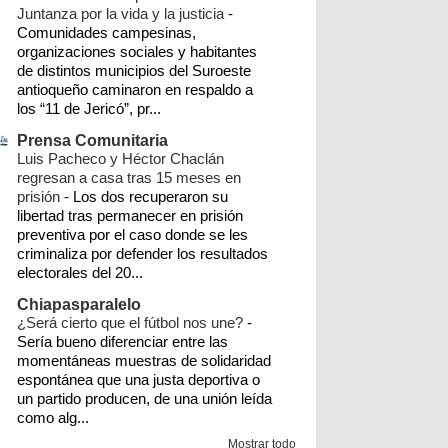
►
08/22/21 - 08/29/21
(5)
Juntanza por la vida y la justicia
-
el espinal
pemex
seccion 22
zapoteca
Comunidades campesinas,
►
08/15/21 - 08/22/21
(2)
organizaciones sociales y habitantes
CFE
►
chiapas
08/08/21 - 08/15/21
ixhuatán
prd
(1)
nacionales
de distintos municipios del Suroeste
antioqueño caminaron en respaldo a
►
08/01/21 - 08/08/21
(2)
pri
reformas 2012
unión hidalgo
videos
los “11 de Jericó”, pr...
►
07/25/21 - 08/01/21
(1)
Prensa Comunitaria
documental
género
mundo
ppp
Luis Pacheco y Héctor Chaclán
►
07/18/21 - 07/25/21
(1)
regresan a casa tras 15 meses en
precandidatos 2016
zanatepec
bloqueos
►
07/11/21 - 07/18/21
(3)
prisión
-
Los dos recuperaron su
libertad tras permanecer en prisión
►
06/06/21 - 06/13/21
(1)
comitancillo
energía renovable
preventiva por el caso donde se les
criminaliza por defender los resultados
►
05/09/21 - 05/16/21
(4)
protección civil
tapanatepec
transporte
electorales del 20...
►
04/18/21 - 04/25/21
(5)
turismo
Internacional
autodefensas
Chiapasparalelo
►
04/11/21 - 04/18/21
(8)
¿Será cierto que el fútbol nos une?
-
cartones
Sería bueno diferenciar entre las
costa
cotzocón
ezln
finanzas
►
02/28/21 - 03/07/21
(7)
momentáneas muestras de solidaridad
►
02/21/21 - 02/28/21
(2)
espontánea que una justa deportiva o
futbol
idn
ieepco
incendios
monsanto
un partido producen, de una unión leída
►
02/14/21 - 02/21/21
(1)
como alg...
mototaxis
niltepec
paraestatales
Mostrar todo