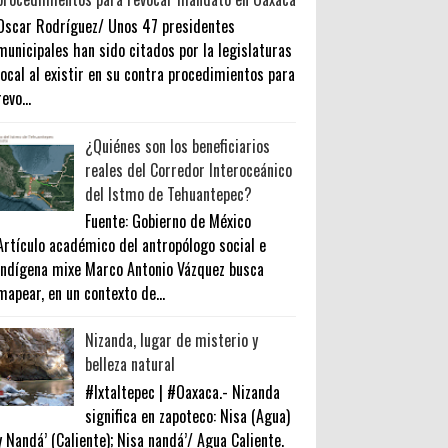
Oscar Rodríguez/ Unos 47 presidentes
municipales han sido citados por la legislaturas
local al existir en su contra procedimientos para
revo...
¿Quiénes son los beneficiarios
reales del Corredor Interoceánico
del Istmo de Tehuantepec?
Fuente: Gobierno de México
Artículo académico del antropólogo social e
indígena mixe Marco Antonio Vázquez busca
mapear, en un contexto de...
Nizanda, lugar de misterio y
belleza natural
#Ixtaltepec | #Oaxaca.- Nizanda
significa en zapoteco: Nisa (Agua)
y Nandá’ (Caliente); Nisa nandá’/ Agua Caliente.