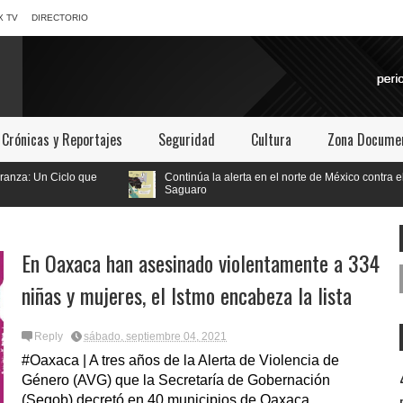
X TV
DIRECTORIO
Crónicas y Reportajes
Seguridad
Cultura
Zona Documen
que
Continúa la alerta en el norte de México contra el Proyecto
Saguaro
En Oaxaca han asesinado violentamente a 334
niñas y mujeres, el Istmo encabeza la lista
Reply
sábado, septiembre 04, 2021
#Oaxaca | A tres años de la Alerta de Violencia de
Género (AVG) que la Secretaría de Gobernación
(Segob) decretó en 40 municipios de Oaxaca,...