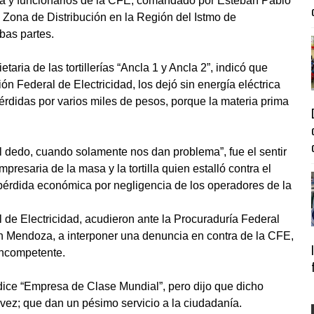
tilla y funcionarios de la CFE, comandado por Esteban Pablo
 Zona de Distribución en la Región del Istmo de
bas partes.
aria de las tortillerías “Ancla 1 y Ancla 2”, indicó que
 Federal de Electricidad, los dejó sin energía eléctrica
érdidas por varios miles de pesos, porque la materia prima
l dedo, cuando solamente nos dan problema”, fue el sentir
esaria de la masa y la tortilla quien estalló contra el
 pérdida económica por negligencia de los operadores de la
 de Electricidad, acudieron ante la Procuraduría Federal
 Mendoza, a interponer una denuncia en contra de la CFE,
 incompetente.
dice “Empresa de Clase Mundial”, pero dijo que dicho
ez; que dan un pésimo servicio a la ciudadanía.