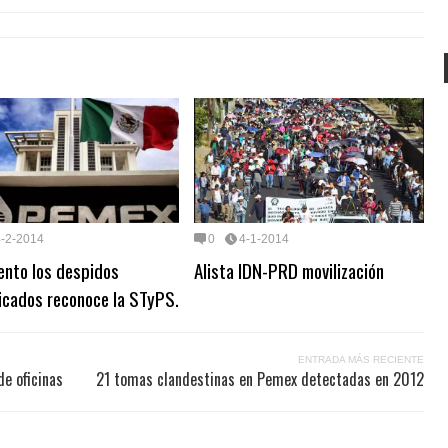
4-2-2014
0
4-1-2014
ento los despidos
Alista IDN-PRD movilización
ficados reconoce la STyPS.
ENTRADA MÁS RECIENTE
e oficinas
21 tomas clandestinas en Pemex detectadas en 2012