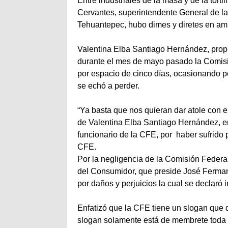
Entre industriales de la masa y de la tor
Cervantes, superintendente General de la
Tehuantepec, hubo dimes y diretes en am
Valentina Elba Santiago Hernández, propiet
durante el mes de mayo pasado la Comisión
por espacio de cinco días, ocasionando p
se echó a perder.
“Ya basta que nos quieran dar atole con e
de Valentina Elba Santiago Hernández, empr
funcionario de la CFE, por haber sufrido
CFE.
Por la negligencia de la Comisión Federal
del Consumidor, que preside José Ferman
por daños y perjuicios la cual se declaró
Enfatizó que la CFE tiene un slogan que 
slogan solamente está de membrete toda v