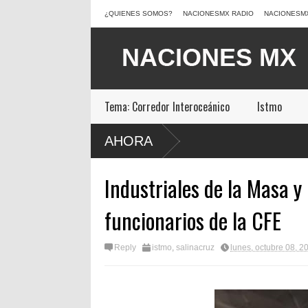
¿QUIENES SOMOS?
NACIONESMX RADIO
NACIONESM
Tema: Corredor Interoceánico
Istmo
AHORA
Industriales de la Masa y 
funcionarios de la CFE
Reply
istmo
,
salinacruz
lunes, octubre 08, 2