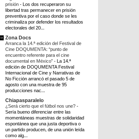
prisión
-
Los dos recuperaron su
►
10/28/12 - 11/04/12
(1)
el espinal
pemex
seccion 22
zapoteca
libertad tras permanecer en prisión
preventiva por el caso donde se les
▼
10/07/12 - 10/14/12
(48)
CFE
chiapas
ixhuatán
prd
nacionales
criminaliza por defender los resultados
Se movilizan 100 mototaxistas de
electorales del 20...
Gloria Sánchez
pri
reformas 2012
unión hidalgo
videos
Zona Docs
Insuficiente espacios en Hospital de
Arranca la 14.ª edición del Festival de
documental
género
mundo
ppp
Juchitán
Cine DOQUMENTA: “punto de
encuentro referente para el cine
Ejército asegura tonelada de droga
precandidatos 2016
zanatepec
bloqueos
documental en México”
-
La 14.ª
en Operación Istmo
edición de DOQUMENTA Festival
comitancillo
energía renovable
Internacional de Cine y Narrativas de
Preocupa incremento de dengue
No Ficción arrancó el pasado 5 de
hemorrágico en la re...
protección civil
tapanatepec
transporte
agosto con una muestra de 95
A proceso por narcomenudeo en el
producciones nac...
turismo
Internacional
autodefensas
Istmo
Chiapasparalelo
Distribuían droga en Tupperware en
cartones
¿Será cierto que el fútbol nos une?
costa
cotzocón
ezln
finanzas
-
el Istmo
Sería bueno diferenciar entre las
momentáneas muestras de solidaridad
futbol
idn
ieepco
incendios
monsanto
Desarrolla Oax Sistema de
espontánea que una justa deportiva o
Indicadores de Contraloría
un partido producen, de una unión leída
mototaxis
niltepec
paraestatales
Denuncian a IUSACELL 4G ante
como alg...