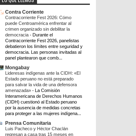
istmo
oaxaca
ixtepec
noticias
policiaca
►
2026
(2)
Contra Corriente
►
2025
(4)
cultura
juchitán
salinacruz
opinión
Contracorriente Fest 2026: Cómo
►
2024
(8)
puede Centroamérica enfrentar al
sucesos
tehuantepec
educación
crimen organizado sin debilitar la
►
2023
(59)
democracia
-
Durante el
cobertura especial eólicos oaxaca
migración
Contracorriente Fest 2026, panelistas
►
2022
(10)
debatieron los límites entre seguridad y
congreso
ecologia
deportes
►
2021
(49)
democracia. Las personas invitadas al
panel plantearon que comb...
►
2020
(3)
parque eólico
corredor transistmico
Mongabay
►
2019
(61)
Lideresas indígenas ante la CIDH: «El
crónica
clima
ixtaltepec
narcotráfico
Estado peruano no está preparado
►
2018
(1)
para salvar la vida de una defensora
chimalapas
salud
san dionisio del mar
►
2015
(41)
amenazada»
-
La Comisión
Interamericana de Derechos Humanos
cnte
méxico
política
álvaro obregón
►
2014
(401)
(CIDH) cuestionó al Estado peruano
►
por la ausencia de medidas concretas
2013
(26)
matias romero
imagenes
para proteger a las mujeres indígena...
▼
2012
(283)
organizaciones sociales
goboax
campo
Prensa Comunitaria
►
12/16/12 - 12/23/12
(1)
Luis Pacheco y Héctor Chaclán
san mateo del mar
sector empresarial
regresan a casa tras 15 meses en
►
12/09/12 - 12/16/12
(14)