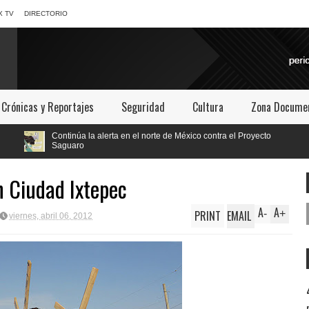
X TV
DIRECTORIO
Crónicas y Reportajes
Seguridad
Cultura
Zona Documen
núa la alerta en el norte de México contra el Proyecto
aro
n Ciudad Ixtepec
A
A
PRINT
EMAIL
-
+
viernes, abril 06, 2012