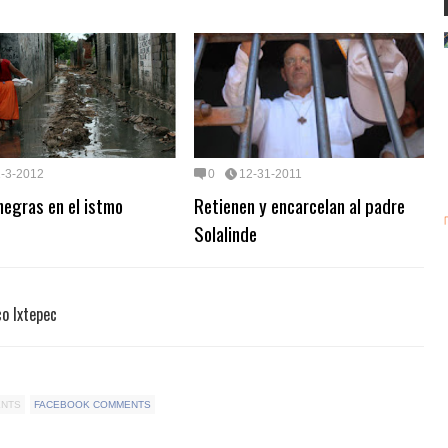
1-3-2012
0
12-31-2011
egras en el istmo
Retienen y encarcelan al padre
Solalinde
co Ixtepec
ENTS
FACEBOOK COMMENTS