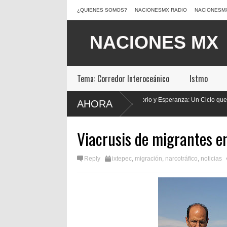
¿QUIENES SOMOS?
NACIONESMX RADIO
NACIONESM
Tema: Corredor Interoceánico
Istmo
Diez Años de Educación, Territorio y Esperanza: Un Ciclo que
Conti
AHORA
Concluye
Sagu
Viacrusis de migrantes e
Reply
ixtepec
,
migración
,
narcotráfico
,
noticias