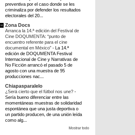
preventiva por el caso donde se les
►
10/28/12 - 11/04/12
(1)
el espinal
pemex
seccion 22
zapoteca
criminaliza por defender los resultados
electorales del 20...
►
10/07/12 - 10/14/12
(48)
CFE
chiapas
ixhuatán
prd
nacionales
Zona Docs
►
09/30/12 - 10/07/12
(58)
Arranca la 14.ª edición del Festival de
pri
reformas 2012
unión hidalgo
videos
►
09/02/12 - 09/09/12
(4)
Cine DOQUMENTA: “punto de
encuentro referente para el cine
documental
género
mundo
ppp
►
08/26/12 - 09/02/12
(4)
documental en México”
-
La 14.ª
edición de DOQUMENTA Festival
►
08/19/12 - 08/26/12
(11)
precandidatos 2016
zanatepec
bloqueos
Internacional de Cine y Narrativas de
►
08/12/12 - 08/19/12
(30)
No Ficción arrancó el pasado 5 de
comitancillo
energía renovable
agosto con una muestra de 95
►
08/05/12 - 08/12/12
(19)
producciones nac...
protección civil
tapanatepec
transporte
►
07/29/12 - 08/05/12
(3)
Chiapasparalelo
turismo
Internacional
autodefensas
¿Será cierto que el fútbol nos une?
-
►
07/22/12 - 07/29/12
(2)
Sería bueno diferenciar entre las
►
07/15/12 - 07/22/12
(2)
cartones
momentáneas muestras de solidaridad
costa
cotzocón
ezln
finanzas
espontánea que una justa deportiva o
►
07/08/12 - 07/15/12
(9)
un partido producen, de una unión leída
futbol
idn
ieepco
incendios
monsanto
►
como alg...
07/01/12 - 07/08/12
(3)
mototaxis
niltepec
paraestatales
Mostrar todo
►
06/10/12 - 06/17/12
(3)