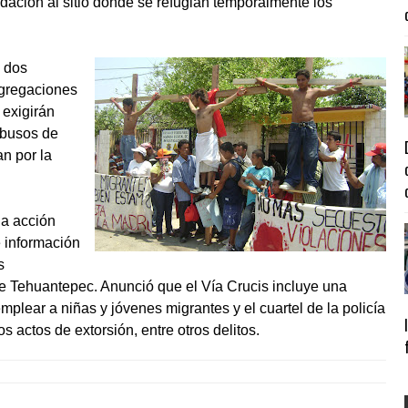
idación al sitio donde se refugian temporalmente los
e dos
ngregaciones
 exigirán
abusos de
an por la
 la acción
e información
s
e Tehuantepec. Anunció que el Vía Crucis incluye una
plear a niñas y jóvenes migrantes y el cuartel de la policía
 actos de extorsión, entre otros delitos.