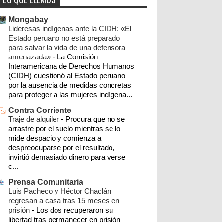
istmo
oaxaca
ixtepec
noticias
policiaca
►
2026
(2)
Mongabay
►
2025
(4)
cultura
juchitán
salinacruz
opinión
Lideresas indígenas ante la CIDH: «El
►
2024
(8)
Estado peruano no está preparado
sucesos
tehuantepec
educación
para salvar la vida de una defensora
►
2023
(59)
amenazada»
-
La Comisión
cobertura especial eólicos oaxaca
migración
Interamericana de Derechos Humanos
►
2022
(10)
(CIDH) cuestionó al Estado peruano
congreso
ecologia
deportes
►
2021
(49)
por la ausencia de medidas concretas
para proteger a las mujeres indígena...
►
2020
(3)
parque eólico
corredor transistmico
Contra Corriente
►
2019
(61)
Traje de alquiler
-
Procura que no se
crónica
clima
ixtaltepec
narcotráfico
arrastre por el suelo mientras se lo
►
2018
(1)
mide despacio y comienza a
chimalapas
salud
san dionisio del mar
►
2015
(41)
despreocuparse por el resultado,
invirtió demasiado dinero para verse
cnte
méxico
política
álvaro obregón
►
2014
(401)
c...
►
2013
(26)
matias romero
imagenes
Prensa Comunitaria
▼
Luis Pacheco y Héctor Chaclán
2012
(283)
organizaciones sociales
goboax
campo
regresan a casa tras 15 meses en
►
12/16/12 - 12/23/12
(1)
prisión
-
Los dos recuperaron su
san mateo del mar
sector empresarial
libertad tras permanecer en prisión
►
12/09/12 - 12/16/12
(14)